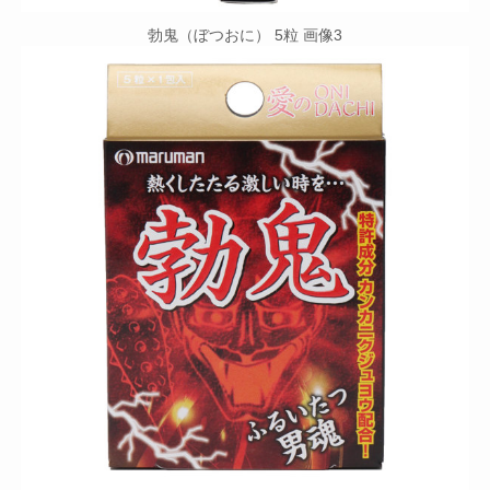
勃鬼（ぼつおに） 5粒 画像3