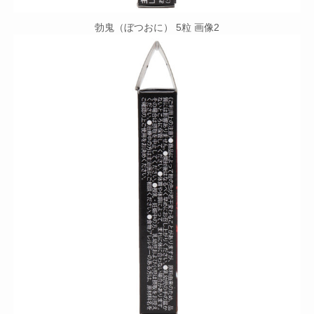
勃鬼（ぼつおに） 5粒 画像2