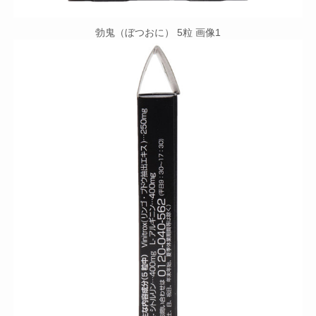
勃鬼（ぼつおに） 5粒 画像1