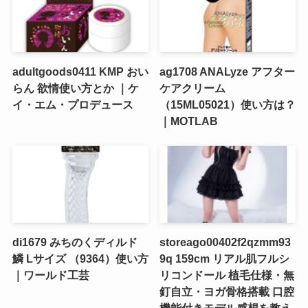
adultgoods0411 KMP おい
ag1708 ANALyze アフター
らん 欲情使い方とか ｜ケ
ケアクリーム
イ・エム・プロデュース
（15ML05021）使い方は？
｜MOTLAB
di1679 みちのくディルド
storeago00402f2qzmm93
鱗 Lサイズ （9364）使い方
9q 159cm リアル肌フルシ
｜ワールド工芸
リコンドール 植毛仕様・無
釘自立・ヨガ骨格搭載 口腔
機能付きモデル感想を教え