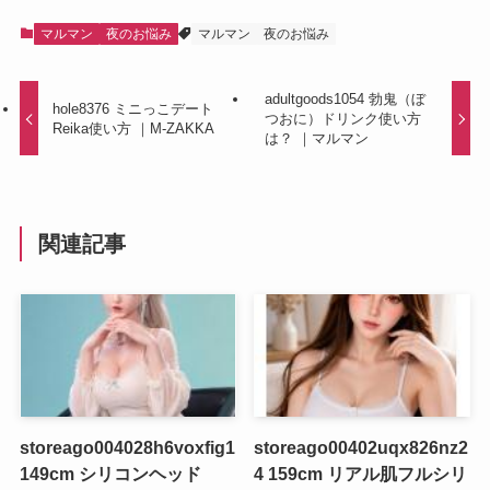
マルマン
夜のお悩み
マルマン
夜のお悩み
adultgoods1054 勃鬼（ぼ
hole8376 ミニっこデート
つおに）ドリンク使い方
Reika使い方 ｜M-ZAKKA
は？ ｜マルマン
関連記事
storeago004028h6voxfig1
storeago00402uqx826nz2
149cm シリコンヘッド
4 159cm リアル肌フルシリ