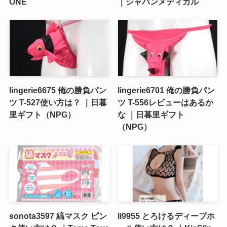
ONE
｜ジャパンメディカル
lingerie6675 俺の勝負パン
lingerie6701 俺の勝負パン
ツ T-527使い方は？ ｜日暮
ツ T-556レビューはあるか
里ギフト（NPG）
な ｜日暮里ギフト
（NPG）
sonota3597 縞マスク ピン
li9955 とろけるディープホ