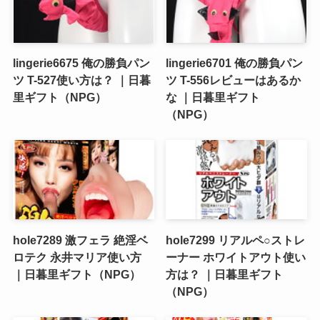
lingerie6675 俺の勝負パン
lingerie6701 俺の勝負パン
ツ T-527使い方は？ ｜日暮
ツ T-556レビューはあるか
里ギフト（NPG）
な ｜日暮里ギフト
（NPG）
hole7289 激フェラ 絶淫ベ
hole7299 リアルペ○ストレ
ロテク 永井マリア使い方
ーナー ホワイトアウト使い
｜日暮里ギフト（NPG）
方は？ ｜日暮里ギフト
（NPG）