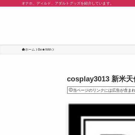
オナホ、ディルド、アダルトグッズを紹介しています。
ホーム
Be★With
cosplay3013 新
当ページのリンクには広告が含ま