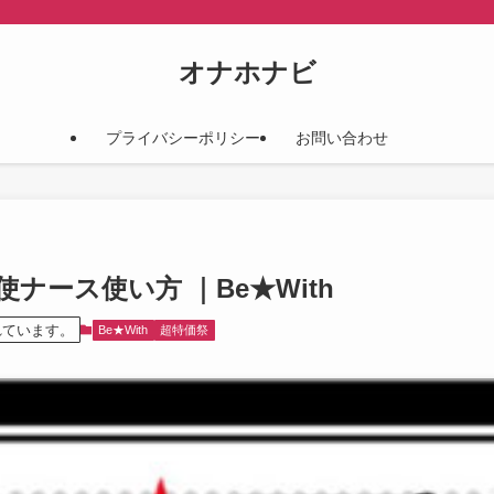
オナホナビ
プライバシーポリシー
お問い合わせ
米天使ナース使い方 ｜Be★With
れています。
Be★With
超特価祭