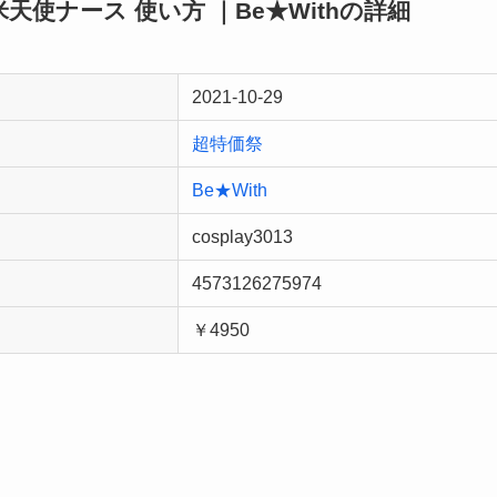
 新米天使ナース 使い方 ｜Be★Withの詳細
2021-10-29
超特価祭
Be★With
cosplay3013
4573126275974
￥4950