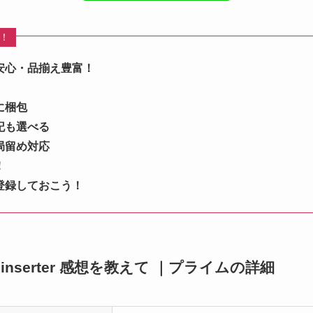
め！
安心・品揃え豊富！
に梱包
記も選べる
局留め対応
！
登録しておこう！
init inserter 感想を教えて ｜プライムの詳細