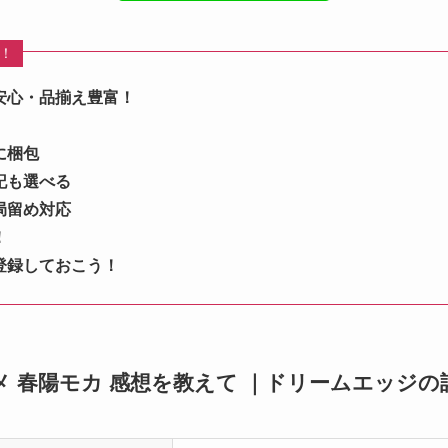
め！
安心・品揃え豊富！
に梱包
記も選べる
局留め対応
！
登録しておこう！
チハメ 春陽モカ 感想を教えて ｜ドリームエッジの