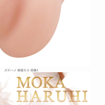
ガチハメ 春陽モカ 画像1