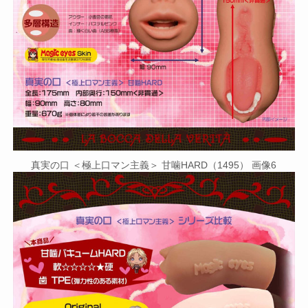
真実の口 ＜極上口マン主義＞ 甘噛HARD（1495） 画像6