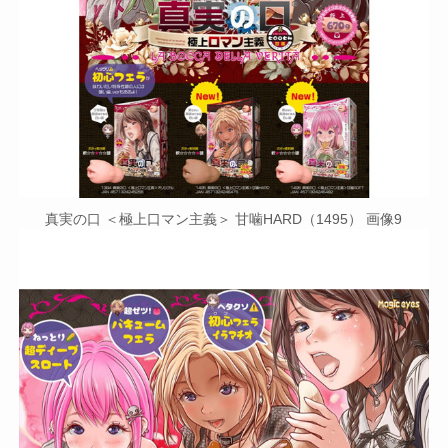
真実の口 ＜極上口マン主義＞ 甘噛HARD（1495） 画像9