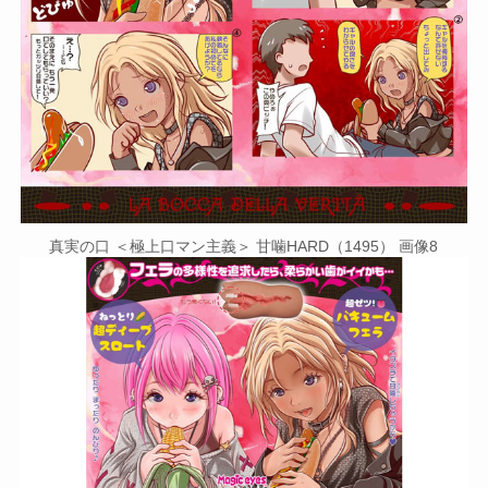
真実の口 ＜極上口マン主義＞ 甘噛HARD（1495） 画像8