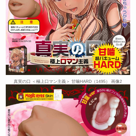
真実の口 ＜極上口マン主義＞ 甘噛HARD（1495） 画像2