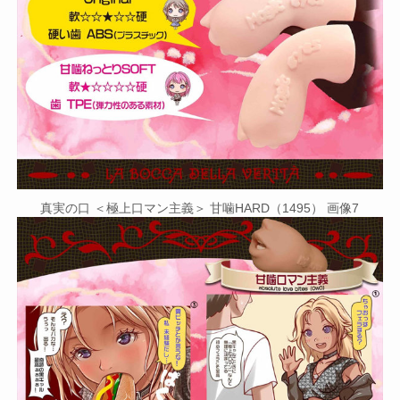
真実の口 ＜極上口マン主義＞ 甘噛HARD（1495） 画像7