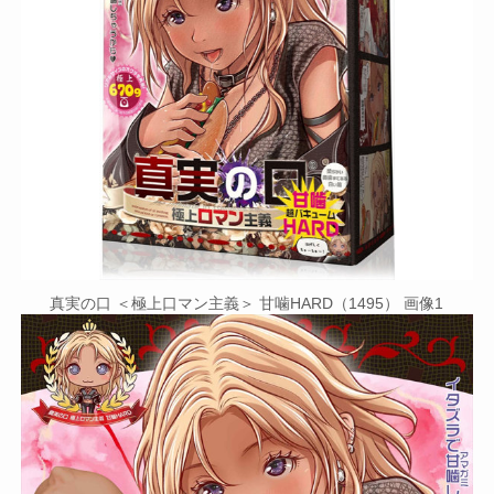
真実の口 ＜極上口マン主義＞ 甘噛HARD（1495） 画像1