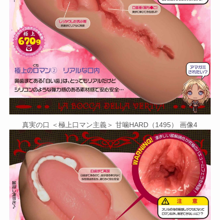
真実の口 ＜極上口マン主義＞ 甘噛HARD（1495） 画像4