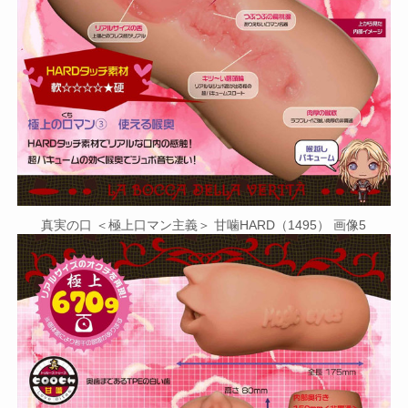
真実の口 ＜極上口マン主義＞ 甘噛HARD（1495） 画像5