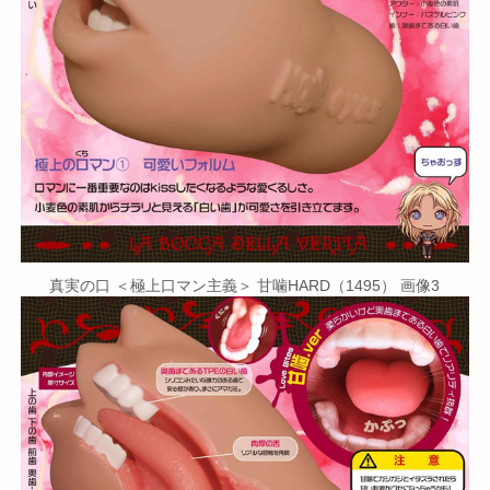
真実の口 ＜極上口マン主義＞ 甘噛HARD（1495） 画像3