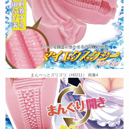
まんぺっとズリズリ（H0211） 画像4