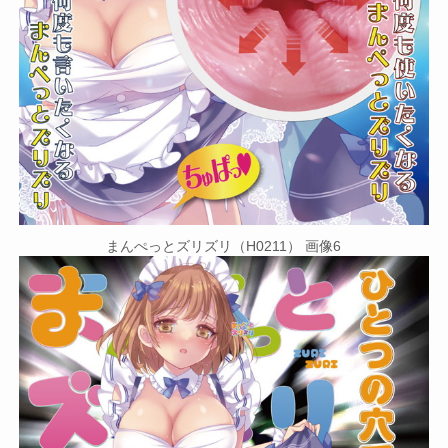
まんぺっとズリズリ（H0211） 画像6