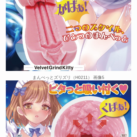
まんぺっとズリズリ（H0211） 画像5