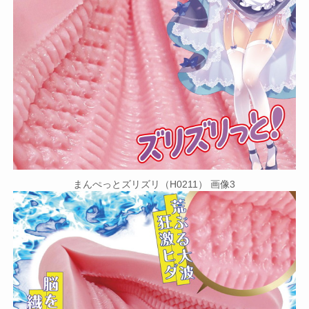
まんぺっとズリズリ（H0211） 画像3