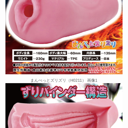
まんぺっとズリズリ（H0211） 画像1