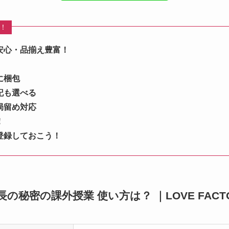
め！
安心・品揃え豊富！
に梱包
記も選べる
局留め対応
！
登録しておこう！
徒会長の秘密の課外授業 使い方は？ ｜LOVE FAC