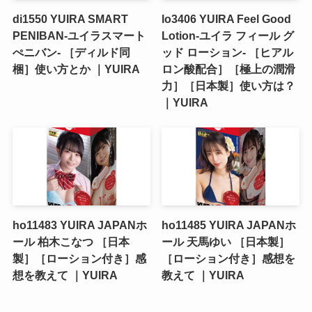
di1550 YUIRA SMART
lo3406 YUIRA Feel Good
PENIBAN-ユイラスマート
Lotion-ユイラ フィール グ
ぺニバン- ［ディルド同
ッド ローション- ［ヒアル
梱］使い方とか ｜YUIRA
ロン酸配合］［極上の潤滑
力］［日本製］使い方は？
｜YUIRA
ho11483 YUIRA JAPANホ
ho11485 YUIRA JAPANホ
ール 柏木こなつ ［日本
ール 天馬ゆい ［日本製］
製］［ローション付き］感
［ローション付き］感想を
想を教えて ｜YUIRA
教えて ｜YUIRA