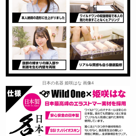
日本の名器 姫咲はな 画像4