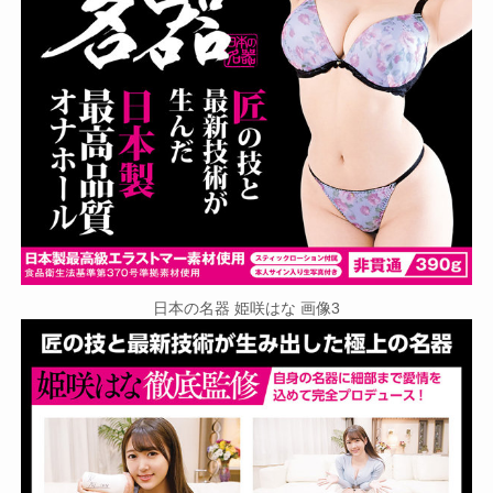
日本の名器 姫咲はな 画像3