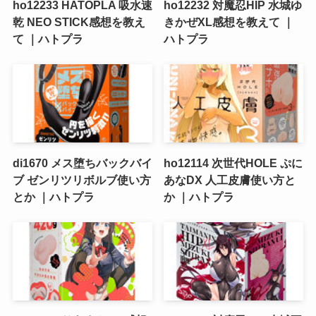
ho12233 HATOPLA 吸水速
ho12232 対魔忍HIP 水城ゆ
乾 NEO STICK感想を教え
きかぜXL感想を教えて ｜
て ｜ハトプラ
ハトプラ
di1670 メス堕ちバックバイ
ho12114 次世代HOLE ぷに
ブ ゼンリツリボルブ使い方
あなDX 人工皮膚使い方と
とか ｜ハトプラ
か ｜ハトプラ