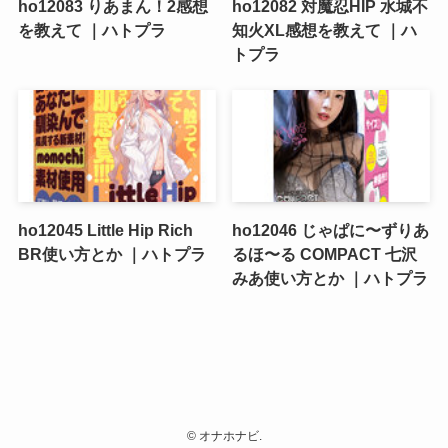
ho12083 りあまん！2感想
ho12082 対魔忍HIP 水城不
を教えて ｜ハトプラ
知火XL感想を教えて ｜ハ
トプラ
ho12045 Little Hip Rich
ho12046 じゃぱに〜ずりあ
BR使い方とか ｜ハトプラ
るほ〜る COMPACT 七沢
みあ使い方とか ｜ハトプラ
©
オナホナビ.