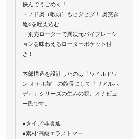
挟んでうごめく！
・ノド奥（喉頭）もヒダヒダ！ 奥突き
亀○を咥え込む！
・別売ローターで異次元バイブレーシ
ョンを味わえるローターポケット付
き！
内部構造を設計したのは「ワイルドワ
ン オナホ館」の館長にして「リアルボ
ディ」シリーズの生みの親、オナピュ
ー氏です。
●タイプ:非貫通
●素材:高級エラストマー