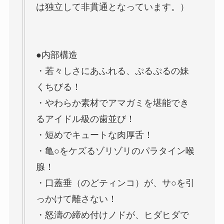
は独立して非貫通となっています。）
●内部構造
・若々しさにあふれる、ぷるぷるの妹
くちびる！
・やわらか素材でアマガミを堪能でき
るアイドル級の歯並び！
・短めでキュートな肉厚舌！
・亀○をケズるゾリゾリのパラタイン喉
腺！
・口蓋垂（のどティンコ）が、サ○を引
っかけて離さない！
・怒濤の締め付けノドが、ヒダヒダで