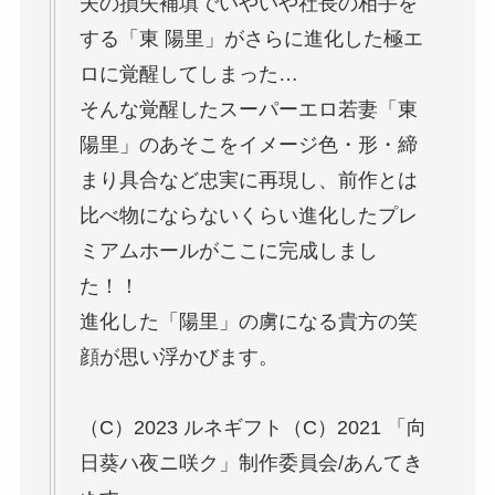
夫の損失補填でいやいや社長の相手を
する「東 陽里」がさらに進化した極エ
ロに覚醒してしまった…
そんな覚醒したスーパーエロ若妻「東
陽里」のあそこをイメージ色・形・締
まり具合など忠実に再現し、前作とは
比べ物にならないくらい進化したプレ
ミアムホールがここに完成しまし
た！！
進化した「陽里」の虜になる貴方の笑
顔が思い浮かびます。
（C）2023 ルネギフト（C）2021 「向
日葵ハ夜ニ咲ク」制作委員会/あんてき