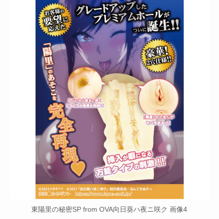
東陽里の秘密SP from OVA向日葵ハ夜ニ咲ク 画像4