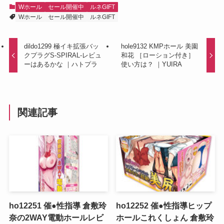
Wホール
セール開催中
ルネGIFT
Wホール
セール開催中
ルネGIFT
dildo1299 極イキ拡張バッ
hole9132 KMPホール 美園
クプラグS-SPIRAL-レビュ
和花 ［ローション付き］
ーはあるかな ｜ハトプラ
使い方は？ ｜YUIRA
関連記事
ho12251 催●性指導 倉敷玲
ho12252 催●性指導ヒップ
奈の2WAY電動ホールレビ
ホールこれくしょん 倉敷玲