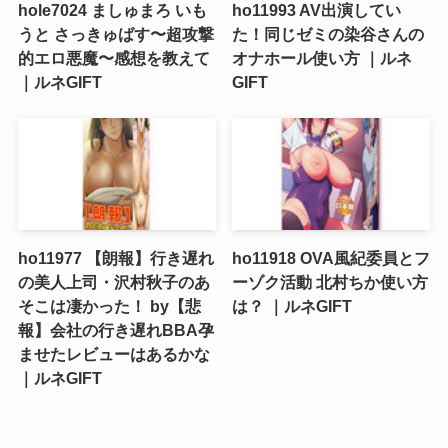
hole7024 ましゅまろ いも
ho11993 AV出演してい
うと さっきゅばす〜超攻撃
た！同じゼミの染谷さんの
的エロ悪魔〜感想を教えて
オナホール使い方 ｜ルネ
｜ルネGIFT
GIFT
ho11977 【朗報】行き遅れ
ho11918 OVA風紀委員とフ
の美人上司・沢村秋子のあ
ーゾク活動 北村ちか使い方
そこは凄かった！ by【悲
は？ ｜ルネGIFT
報】会社の行き遅れBBA孕
ませたレビューはあるかな
｜ルネGIFT