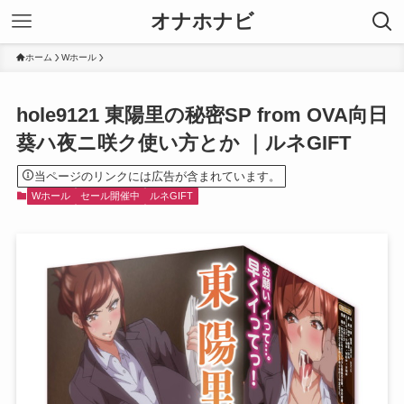
オナホナビ
ホーム
Wホール
hole9121 東陽里の秘密SP from OVA向日
葵ハ夜ニ咲ク使い方とか ｜ルネGIFT
当ページのリンクには広告が含まれています。
Wホール
セール開催中
ルネGIFT