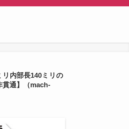
5ミリ内部長140ミリの
通】（mach-