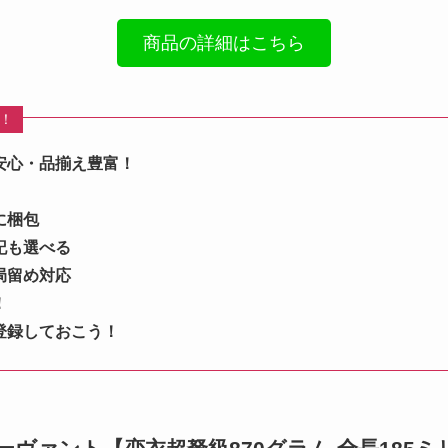
商品の詳細はこちら
め！
安心・品揃え豊富！
に梱包
記も選べる
局留め対応
！
登録しておこう！