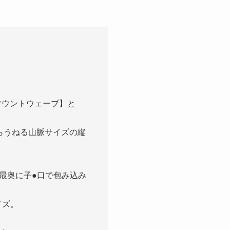
マウントウェーブ】と
らうねる山脈サイズの縦
最奥に子●口で包み込み
イズ。