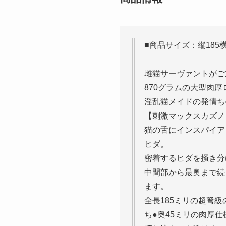
■商品サイズ：縦185横
雌猫サーヴァントがご
870グラムの大型肉
淫乱猫メイドの発情ち
【刺激マックスカズノ
猫の舌にインスパイア
ヒダ。
密着するヒダを掻き分
中間部から最奥まで続
ます。
全長185ミリの超弩
ち●奥45ミリの肉厚