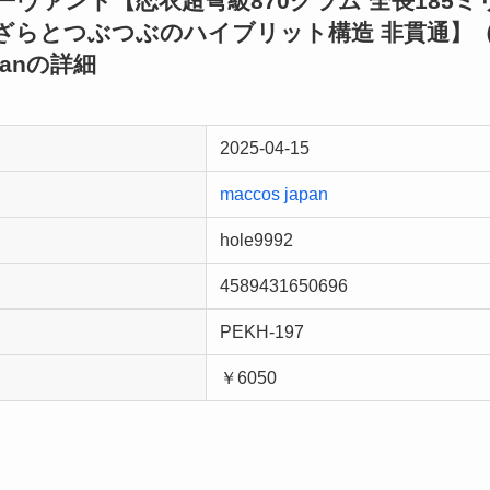
猫サーヴァント【恋衣超弩級870グラム 全長185
らとつぶつぶのハイブリット構造 非貫通】（ma
panの詳細
2025-04-15
maccos japan
hole9992
4589431650696
PEKH-197
￥6050