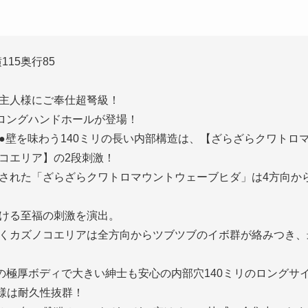
115奥行85
主人様にご奉仕超弩級！
厚ロングハンドホールが登場！
●壁を味わう140ミリの長い内部構造は、【ざらざらクワトロ
コエリア】の2段刺激！
された「ざらざらクワトロマウントウェーブヒダ」は4方向か
ける至福の刺激を演出。
くカズノコエリアは全方向からツブツブのイボ群が絡みつき、
級の極厚ボディで大きい紳士も安心の内部穴140ミリのロングサ
仕様は耐久性抜群！