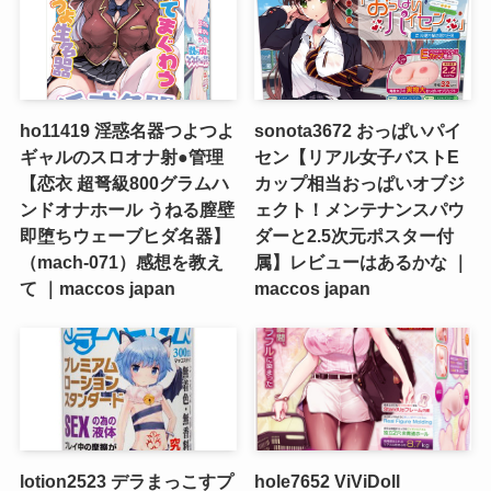
ho11419 淫惑名器つよつよ
sonota3672 おっぱいパイ
ギャルのスロオナ射●管理
セン【リアル女子バストE
【恋衣 超弩級800グラムハ
カップ相当おっぱいオブジ
ンドオナホール うねる膣壁
ェクト！メンテナンスパウ
即堕ちウェーブヒダ名器】
ダーと2.5次元ポスター付
（mach-071）感想を教え
属】レビューはあるかな ｜
て ｜maccos japan
maccos japan
lotion2523 デラまっこすプ
hole7652 ViViDoll