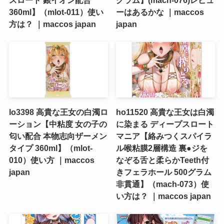
360ml】（mlot-011）使い
ーはあるかな ｜maccos
方は？ ｜maccos japan
japan
lo3398 高貴な王女の白濁ロ
ho11520 高貴な王女は白濁
ーション【中粘度 女の子の
に染まる ディープスロート
匂い配合 本物志向ザーメン
マニア【絡みつくスパイラ
タイプ 360ml】（mlot-
ル喉粘膜2層構造 裏●ジを
010）使い方 ｜maccos
なぞる舌と柔らかTeeth付
japan
きフェラホール 500グラム
非貫通】（mach-073）使
い方は？ ｜maccos japan