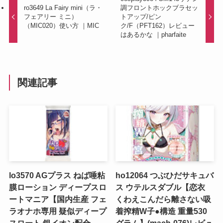
ro3649 La Fairy mini（ラ・
調フロントホックブラセッ
フェアリー ミニ）
トアップ/ピン
（MIC020）使い方 ｜MIC
ク/F（PFT162）レビュー
はあるかな ｜pharfaite
関連記事
lo3570 AGプラス ねば唾粘
ho12064 つぶひだサキュバ
膜ローション ディープスロ
ス ウテルスダブル【恋衣
ートマニア【国内生産 フェ
くわえこんだら離さない吸
ラオナホ専用 疑似ディープ
着搾精W子●構造 重量530
スロート 銀イオン配合
グラム】(mach-076)レビュ