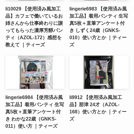
li10029 【使用済み風加工
lingerie6983 【使用済み風
品】カフェで働いているお
加工品】着用パンティ 生写
姉さんから仕事終わりに譲
真5枚＋直筆アンケート付
ってもらった濃厚芳醇パン
き しずく24歳（GNKS-
ティ（AZOL-172）感想を
010）使い方とか ｜ティー
教えて ｜ティーズ
ズ
lingerie6984 【使用済み風
li9912 【使用済み風加工
加工品】着用パンティ 生写
品】那津 24才（AZOL-
真5枚＋直筆アンケート付
168）使い方とか ｜ティー
き わかな22歳（GNKS-
ズ
011）使い方 ｜ティーズ