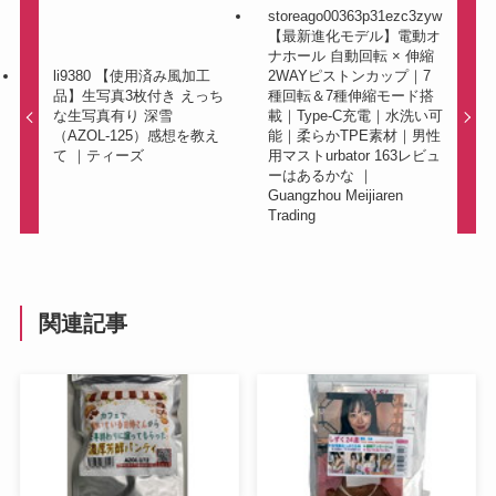
storeago00363p31ezc3zyw
【最新進化モデル】電動オ
ナホール 自動回転 × 伸縮
li9380 【使用済み風加工
2WAYピストンカップ｜7
品】生写真3枚付き えっち
種回転＆7種伸縮モード搭
な生写真有り 深雪
載｜Type-C充電｜水洗い可
（AZOL-125）感想を教え
能｜柔らかTPE素材｜男性
て ｜ティーズ
用マストurbator 163レビュ
ーはあるかな ｜
Guangzhou Meijiaren
Trading
関連記事