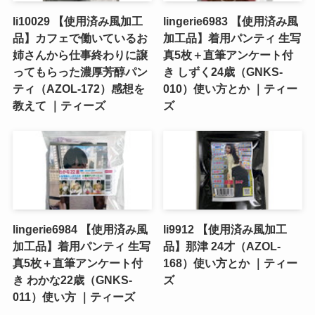
li10029 【使用済み風加工
lingerie6983 【使用済み風
品】カフェで働いているお
加工品】着用パンティ 生写
姉さんから仕事終わりに譲
真5枚＋直筆アンケート付
ってもらった濃厚芳醇パン
き しずく24歳（GNKS-
ティ（AZOL-172）感想を
010）使い方とか ｜ティー
教えて ｜ティーズ
ズ
lingerie6984 【使用済み風
li9912 【使用済み風加工
加工品】着用パンティ 生写
品】那津 24才（AZOL-
真5枚＋直筆アンケート付
168）使い方とか ｜ティー
き わかな22歳（GNKS-
ズ
011）使い方 ｜ティーズ