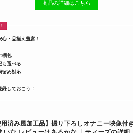
商品の詳細はこちら
め！
安心・品揃え豊富！
に梱包
記も選べる
局留め対応
！
登録しておこう！
08」 【使用済み風加工品】撮り下ろしオナニー映像付
まいな レビューはあるかな ｜ティーズの詳細