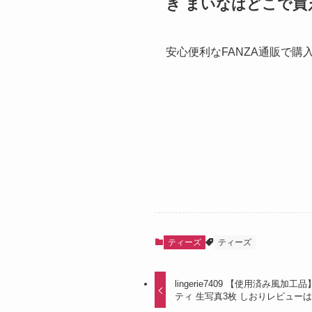
き まいなはどこで買
安心便利なFANZA通販で購
ティーズ
ティーズ
lingerie7409 【使用済み
ティ 生写真3枚 しおりレビュー