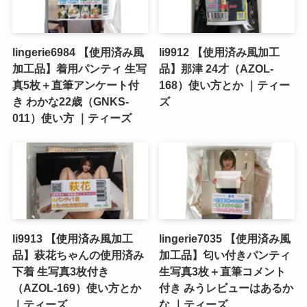
lingerie6984 【使用済み風
li9912 【使用済み風加工
加工品】着用パンティ 生写
品】那津 24才（AZOL-
真5枚＋直筆アンケート付
168）使い方とか ｜ティー
き わかな22歳（GNKS-
ズ
011）使い方 ｜ティーズ
li9913 【使用済み風加工
lingerie7035 【使用済み風
品】萩花ちゃんの使用済み
加工品】匂い付きパンティ
下着 生写真3枚付き
生写真3枚＋直筆コメント
（AZOL-169）使い方とか
付き みうレビューはあるか
｜ティーズ
な ｜ティーズ