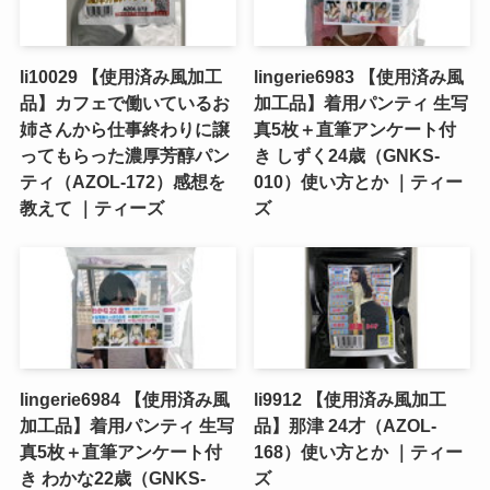
li10029 【使用済み風加工
lingerie6983 【使用済み風
品】カフェで働いているお
加工品】着用パンティ 生写
姉さんから仕事終わりに譲
真5枚＋直筆アンケート付
ってもらった濃厚芳醇パン
き しずく24歳（GNKS-
ティ（AZOL-172）感想を
010）使い方とか ｜ティー
教えて ｜ティーズ
ズ
lingerie6984 【使用済み風
li9912 【使用済み風加工
加工品】着用パンティ 生写
品】那津 24才（AZOL-
真5枚＋直筆アンケート付
168）使い方とか ｜ティー
き わかな22歳（GNKS-
ズ