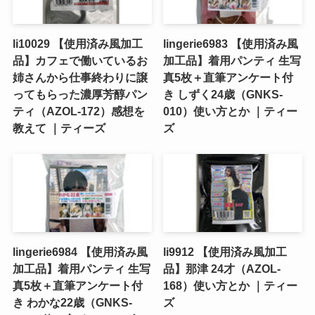
li10029 【使用済み風加工
lingerie6983 【使用済み風
品】カフェで働いているお
加工品】着用パンティ 生写
姉さんから仕事終わりに譲
真5枚＋直筆アンケート付
ってもらった濃厚芳醇パン
き しずく24歳（GNKS-
ティ（AZOL-172）感想を
010）使い方とか ｜ティー
教えて ｜ティーズ
ズ
lingerie6984 【使用済み風
li9912 【使用済み風加工
加工品】着用パンティ 生写
品】那津 24才（AZOL-
真5枚＋直筆アンケート付
168）使い方とか ｜ティー
き わかな22歳（GNKS-
ズ