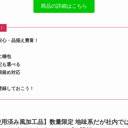
商品の詳細はこちら
め！
安心・品揃え豊富！
に梱包
記も選べる
局留め対応
！
登録しておこう！
50」 【使用済み風加工品】数量限定 地味系だが社