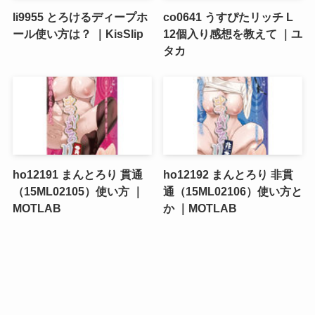
li9955 とろけるディープホ
co0641 うすぴたリッチ L
ール使い方は？ ｜KisSlip
12個入り感想を教えて ｜ユ
タカ
ho12191 まんとろり 貫通
ho12192 まんとろり 非貫
（15ML02105）使い方 ｜
通（15ML02106）使い方と
MOTLAB
か ｜MOTLAB