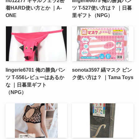
ho12277 ギャルフェラ2密
lingerie6675 俺の勝負パン
着HARD使い方とか ｜A-
ツ T-527使い方は？ ｜日暮
ONE
里ギフト（NPG）
lingerie6701 俺の勝負パン
sonota3597 縞マスク ピン
ツ T-556レビューはあるか
ク使い方は？ ｜Tama Toys
な ｜日暮里ギフト
（NPG）