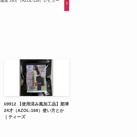
品】陽菜 29才（AZOL-116）レビュー
li9912 【使用済み風加工品】那津
24才（AZOL-168）使い方とか
｜ティーズ