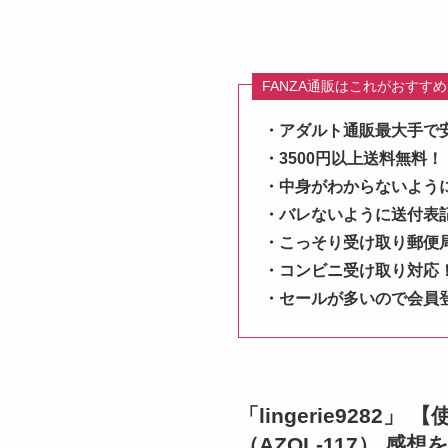
FANZA通販はこれがおすす
・アダルト通販最大手で
・3500円以上送料無料！
・中身がわからないよう
・バレないように送付表
・こっそり受け取り郵便
・コンビニ受け取り対応
・セールが多いので会員
「lingerie928
（AZOL-117） 感