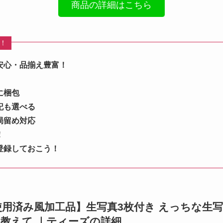
商品の詳細はこちら
め！
安心・品揃え豊富！
に梱包
記も選べる
局留め対応
！
登録しておこう！
2」 【使用済み風加工品】生写真3枚付き えっちな生
想を教えて ｜ティーズの詳細