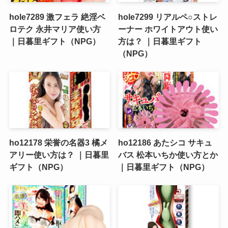
hole7289 激フェラ 絶淫ベ
hole7299 リアルペ○ストレ
ロテク 永井マリア使い方
ーナー ホワイトアウト使い
｜日暮里ギフト（NPG）
方は？ ｜日暮里ギフト
（NPG）
ho12178 栄誉の名器3 橘メ
ho12186 あたシコ サキュ
アリー使い方は？ ｜日暮里
バス 松本いちか使い方とか
ギフト（NPG）
｜日暮里ギフト（NPG）