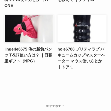
ONE
lingerie6675 俺の勝負パン
hole6788 プリティラブ バ
ツ T-527使い方は？ ｜日暮
キュームカップマスターベ
里ギフト（NPG）
ーター マウス使い方とか
｜トアミ
©
オナホナビ.