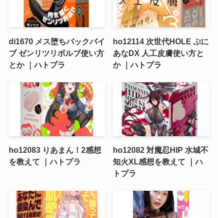
di1670 メス堕ちバックバイ
ho12114 次世代HOLE ぷに
ブ ゼンリツリボルブ使い方
あなDX 人工皮膚使い方と
とか ｜ハトプラ
か ｜ハトプラ
ho12083 りあまん！2感想
ho12082 対魔忍HIP 水城不
を教えて ｜ハトプラ
知火XL感想を教えて ｜ハ
トプラ