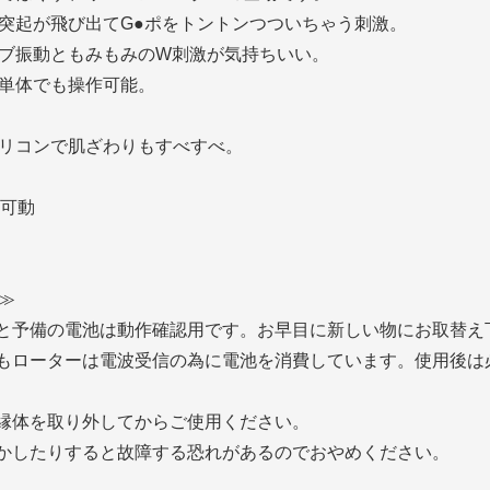
突起が飛び出てG●ポをトントンつついちゃう刺激。
ブ振動ともみもみのW刺激が気持ちいい。
単体でも操作可能。
。
リコンで肌ざわりもすべすべ。
分可動
≫
池と予備の電池は動作確認用です。お早目に新しい物にお取替え
てもローターは電波受信の為に電池を消費しています。使用後は
絶縁体を取り外してからご使用ください。
動かしたりすると故障する恐れがあるのでおやめください。