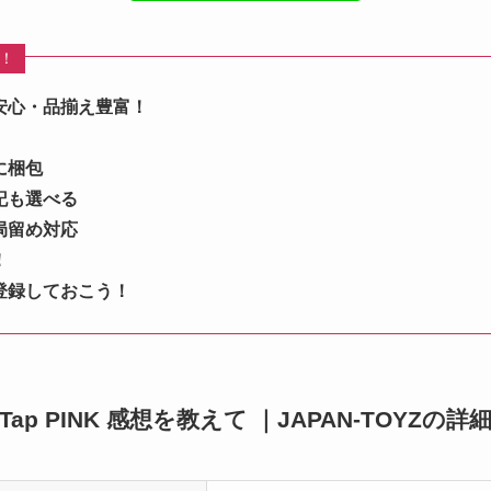
め！
安心・品揃え豊富！
に梱包
記も選べる
局留め対応
！
登録しておこう！
mo:Tap PINK 感想を教えて ｜JAPAN-TOYZの詳