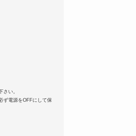
下さい。
必ず電源をOFFにして保