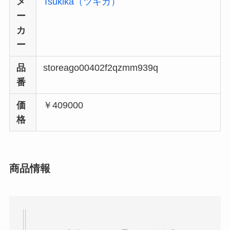
メ
Tsukika（ツキカ）
ー
カ
ー
品
storeago00402f2qzmm939q
番
価
￥409000
格
商品情報