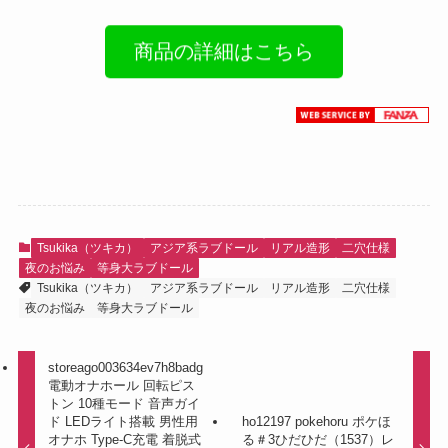
商品の詳細はこちら
Tsukika（ツキカ）
アジア系ラブドール
リアル造形
二穴仕様
夜のお悩み
等身大ラブドール
Tsukika（ツキカ）
アジア系ラブドール
リアル造形
二穴仕様
夜のお悩み
等身大ラブドール
storeago003634ev7h8badg
電動オナホール 回転ピス
トン 10種モード 音声ガイ
ド LEDライト搭載 男性用
ho12197 pokehoru ポケほ
オナホ Type-C充電 着脱式
る＃3ひだひだ（1537）レ