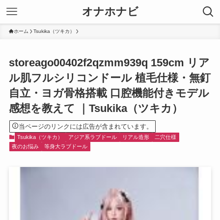
オナホナビ
ホーム
Tsukika（ツキカ）
storeago00402f2qzmm939q 159cm リア
ル肌フルシリコンドール 植毛仕様・無釘
自立・ヨガ骨格搭載 口腔機能付きモデル
感想を教えて ｜Tsukika（ツキカ）
当ページのリンクには広告が含まれています。
Tsukika（ツキカ）
アジア系ラブドール
リアル造形
二穴仕様
夜のお悩み
等身大ラブドール