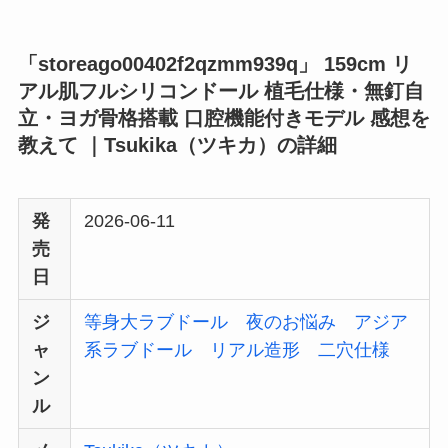
「storeago00402f2qzmm939q」 159cm リ
アル肌フルシリコンドール 植毛仕様・無釘自
立・ヨガ骨格搭載 口腔機能付きモデル 感想を
教えて ｜Tsukika（ツキカ）の詳細
発
2026-06-11
売
日
ジ
等身大ラブドール
夜のお悩み
アジア
ャ
系ラブドール
リアル造形
二穴仕様
ン
ル