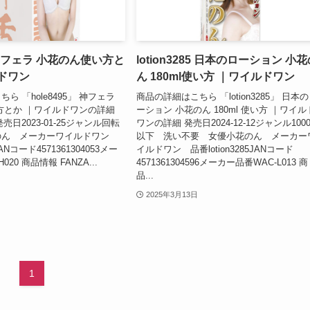
5 神フェラ 小花のん使い方と
lotion3285 日本のローション 小
ドワン
ん 180ml使い方 ｜ワイルドワン
ら 「hole8495」 神フェラ
商品の詳細はこちら 「lotion3285」 日本
方とか ｜ワイルドワンの詳細
ーション 小花のん 180ml 使い方 ｜ワイル
発売日2023-01-25ジャンル回転
ワンの詳細 発売日2024-12-12ジャンル100
のん メーカーワイルドワン
以下 洗い不要 女優小花のん メーカー
JANコード4571361304053メー
イルドワン 品番lotion3285JANコード
20 商品情報 FANZA...
4571361304596メーカー品番WAC-L013 商
品...
2025年3月13日
1