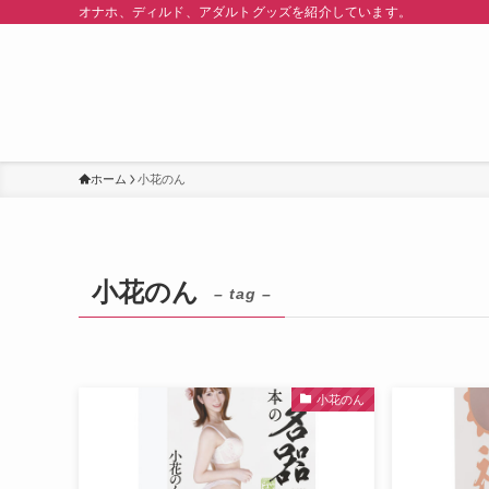
オナホ、ディルド、アダルトグッズを紹介しています。
ホーム
小花のん
小花のん
– tag –
小花のん