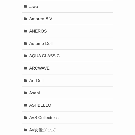
aiwa
Amoreo B.V.
ANEROS
Aotume Doll
AQUA CLASSIC
ARCWAVE
Art-Doll
Asahi
ASHBELLO
AVS Collector’s
AV女優グッズ