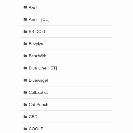
A＆T
A＆T［CL］
BB DOLL
Bezylya
Be★With
Blue Line[HST]
BlueAngel
CalExotics
Cat Punch
CBD
COOLP