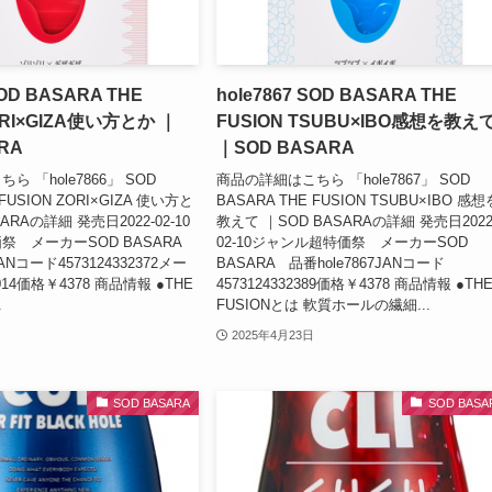
SOD BASARA THE
hole7867 SOD BASARA THE
ORI×GIZA使い方とか ｜
FUSION TSUBU×IBO感想を教え
RA
｜SOD BASARA
 「hole7866」 SOD
商品の詳細はこちら 「hole7867」 SOD
 FUSION ZORI×GIZA 使い方と
BASARA THE FUSION TSUBU×IBO 感想
ARAの詳細 発売日2022-02-10
教えて ｜SOD BASARAの詳細 発売日2022
祭 メーカーSOD BASARA
02-10ジャンル超特価祭 メーカーSOD
JANコード4573124332372メー
BASARA 品番hole7867JANコード
14価格￥4378 商品情報 ●THE
4573124332389価格￥4378 商品情報 ●TH
.
FUSIONとは 軟質ホールの繊細...
2025年4月23日
SOD BASARA
SOD BASA