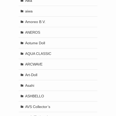
Aika
aiwa
Amoreo B.V.
ANEROS
Aotume Doll
AQUA CLASSIC
ARCWAVE
Art-Doll
Asahi
ASHBELLO
AVS Collector’s