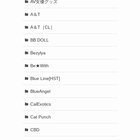
AV女優グッズ
A＆T
A＆T［CL］
BB DOLL
Bezylya
Be★With
Blue Line[HST]
BlueAngel
CalExotics
Cat Punch
CBD