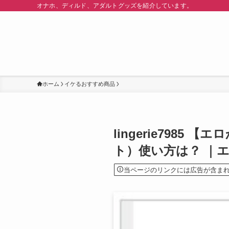
オナホ、ディルド、アダルトグッズを紹介しています。
ホーム
イケるおすすめ商品
lingerie79
ト）使い方は？ ｜
当ページのリンクには広告が含ま